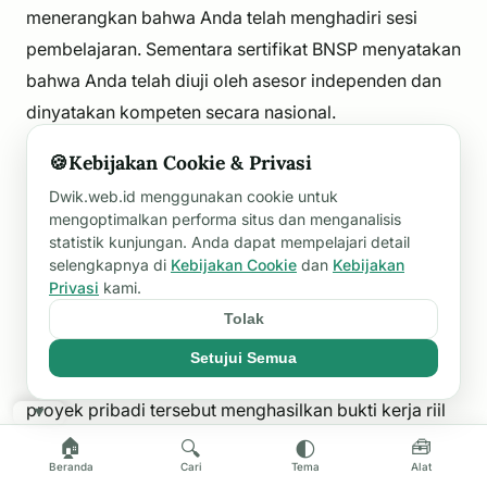
menerangkan bahwa Anda telah menghadiri sesi
pembelajaran. Sementara sertifikat BNSP menyatakan
bahwa Anda telah diuji oleh asesor independen dan
dinyatakan kompeten secara nasional.
🍪
Kebijakan Cookie & Privasi
Q:
Berapa lama masa berlaku sertifikat kompetensi
Dwik.web.id menggunakan cookie untuk
BNSP?
A:
Masa berlaku sertifikat kompetensi BNSP
mengoptimalkan performa situs dan menganalisis
umumnya adalah 3 tahun. Setelah itu, Anda harus
statistik kunjungan. Anda dapat mempelajari detail
melakukan proses sertifikasi ulang (resertifikasi)
selengkapnya di
Kebijakan Cookie
dan
Kebijakan
Privasi
kami.
untuk memastikan keterampilan Anda tetap relevan.
Tolak
Q:
Apakah portofolio kerja dari proyek pribadi bisa
Setujui Semua
digunakan untuk ujian sertifikasi?
A:
Bisa, asalkan
proyek pribadi tersebut menghasilkan bukti kerja riil
▼
yang memenuhi seluruh kriteria unjuk kerja yang
🏠
🧰
🔍
🌓
Beranda
Cari
Tema
Alat
dipersyaratkan dalam standar kompetensi (SKKNI).