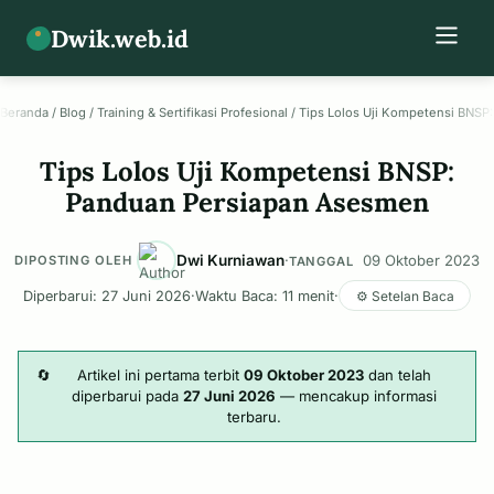
Dwik.web.id
Beranda
/
Blog
/
Training & Sertifikasi Profesional
/
Tips Lolos Uji Kompetensi BNSP
Tips Lolos Uji Kompetensi BNSP:
Panduan Persiapan Asesmen
Dwi Kurniawan
·
09 Oktober 2023
DIPOSTING OLEH
TANGGAL
Diperbarui: 27 Juni 2026
·
Waktu Baca: 11 menit
·
⚙️ Setelan Baca
🔄
Artikel ini pertama terbit
09 Oktober 2023
dan telah
diperbarui pada
27 Juni 2026
— mencakup informasi
terbaru.