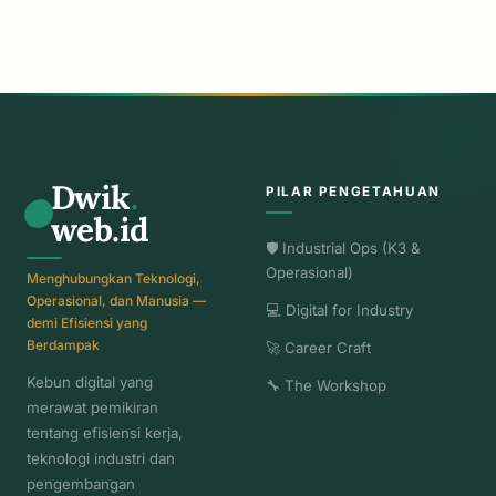
Dwik
.
PILAR PENGETAHUAN
web.id
🛡️ Industrial Ops (K3 &
Operasional)
Menghubungkan Teknologi,
Operasional, dan Manusia —
💻 Digital for Industry
demi Efisiensi yang
Berdampak
🚀 Career Craft
Kebun digital yang
🔧 The Workshop
merawat pemikiran
tentang efisiensi kerja,
teknologi industri dan
pengembangan