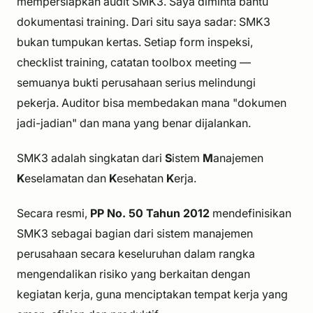
mempersiapkan audit SMK3. Saya diminta bantu
dokumentasi training. Dari situ saya sadar: SMK3
bukan tumpukan kertas. Setiap form inspeksi,
checklist training, catatan toolbox meeting —
semuanya bukti perusahaan serius melindungi
pekerja. Auditor bisa membedakan mana "dokumen
jadi-jadian" dan mana yang benar dijalankan.
SMK3 adalah singkatan dari
S
istem
M
anajemen
K
eselamatan dan
K
esehatan
K
erja.
Secara resmi,
PP No. 50 Tahun 2012
mendefinisikan
SMK3 sebagai bagian dari sistem manajemen
perusahaan secara keseluruhan dalam rangka
mengendalikan risiko yang berkaitan dengan
kegiatan kerja, guna menciptakan tempat kerja yang