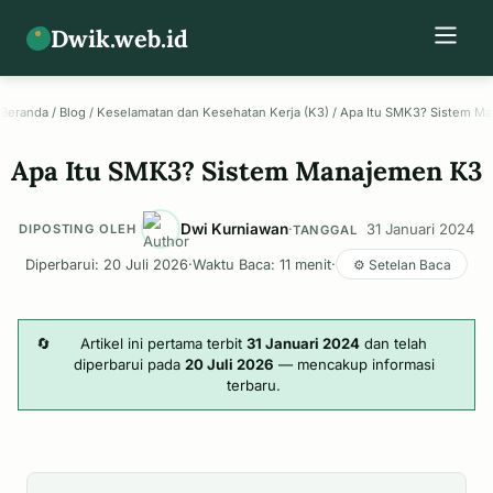
Dwik.web.id
Beranda
/
Blog
/
Keselamatan dan Kesehatan Kerja (K3)
/
Apa Itu SMK3? Sistem M
Apa Itu SMK3? Sistem Manajemen K3
Dwi Kurniawan
·
31 Januari 2024
DIPOSTING OLEH
TANGGAL
Diperbarui: 20 Juli 2026
·
Waktu Baca: 11 menit
·
⚙️ Setelan Baca
🔄
Artikel ini pertama terbit
31 Januari 2024
dan telah
diperbarui pada
20 Juli 2026
— mencakup informasi
terbaru.