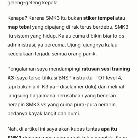
geleng-geleng kepala.
Kenapa? Karena SMK3 itu bukan
stiker tempel
atau
map tebal
yang dipajang di rak terus berdebu. SMK3
itu sistem yang
hidup
. Kalau cuma dibikin biar lolos
administrasi, ya percuma. Ujung-ujungnya kalau
kecelakaan terjadi, semua orang panik.
Pengalaman saya mendampingi
ratusan sesi training
K3
(saya tersertifikasi BNSP instruktur TOT level 4,
tapi bukan ahli K3 ya – disclaimer dulu) dan melihat
langsung bagaimana perusahaan yang
beneran
nerapin SMK3 vs yang cuma
pura-pura
nerapin,
bedanya kayak langit dan bumi.
Nah, di artikel ini saya akan kupas tuntas
apa itu
SMK3
dengan gaya yang nggak bikin ngantuk. Saya