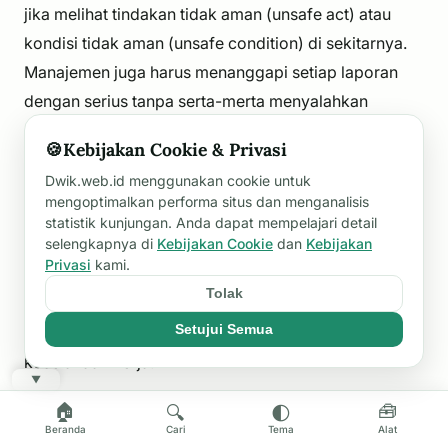
jika melihat tindakan tidak aman (unsafe act) atau
kondisi tidak aman (unsafe condition) di sekitarnya.
Manajemen juga harus menanggapi setiap laporan
dengan serius tanpa serta-merta menyalahkan
pekerja (no-blame culture). Budaya keselamatan
🍪
Kebijakan Cookie & Privasi
yang kuat akan menciptakan lingkungan kerja di
Dwik.web.id menggunakan cookie untuk
mana aspek keselamatan dianggap sebagai
mengoptimalkan performa situs dan menganalisis
kebutuhan utama untuk melindungi kelangsungan
statistik kunjungan. Anda dapat mempelajari detail
selengkapnya di
Kebijakan Cookie
dan
Kebijakan
hidup pekerja, bukan sebagai beban administratif
Privasi
kami.
yang memperlambat pekerjaan. Hal ini pada akhirnya
Tolak
akan meningkatkan produktivitas kerja secara
Setujui Semua
signifikan karena meminimalkan downtime akibat
kecelakaan kerja.
▼
🏠
🧰
🔍
🌓
Beranda
Cari
Tema
Alat
❓ Pertanyaan Umum (FAQ)