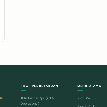
.
PILAR PENGETAHUAN
MENU UTAMA
mi
🛡️ Industrial Ops (K3 &
Profil Penulis
Operasional)
Blog & Artikel