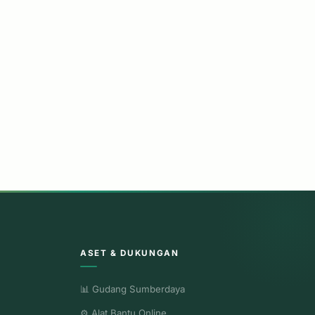
ASET & DUKUNGAN
📊 Gudang Sumberdaya
⚙️ Alat Bantu Online