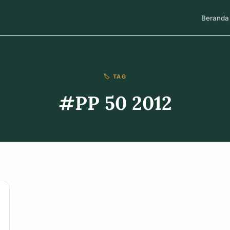
Beranda
🏷️ TAG
#PP 50 2012