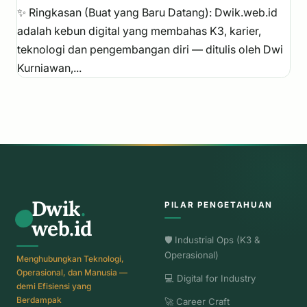
✨ Ringkasan (Buat yang Baru Datang): Dwik.web.id
adalah kebun digital yang membahas K3, karier,
teknologi dan pengembangan diri — ditulis oleh Dwi
Kurniawan,...
Dwik
.
PILAR PENGETAHUAN
web.id
🛡️ Industrial Ops (K3 &
Operasional)
Menghubungkan Teknologi,
Operasional, dan Manusia —
💻 Digital for Industry
demi Efisiensi yang
Berdampak
🚀 Career Craft