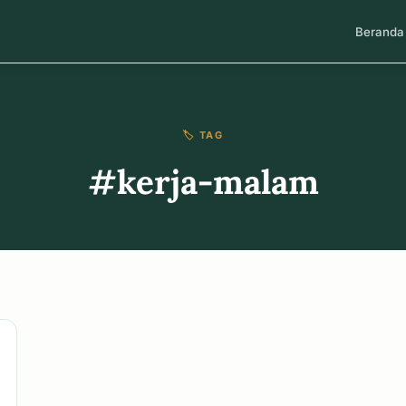
Beranda
🏷️ TAG
#kerja-malam