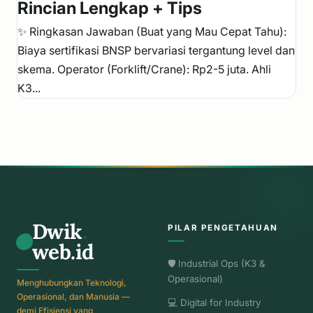
Rincian Lengkap + Tips
✨ Ringkasan Jawaban (Buat yang Mau Cepat Tahu):
Biaya sertifikasi BNSP bervariasi tergantung level dan
skema. Operator (Forklift/Crane): Rp2-5 juta. Ahli
K3...
Dwik
.
PILAR PENGETAHUAN
web.id
🛡️ Industrial Ops (K3 &
Operasional)
Menghubungkan Teknologi,
Operasional, dan Manusia —
💻 Digital for Industry
demi Efisiensi yang