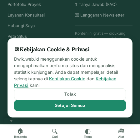
Portofolio Proyek
❓ Tanya Jawab (FAQ)
Layanan Konsultasi
💌 Langganan Newsletter
Hubungi Saya
Konten ini gratis — didukung
Peta Situs
oleh pembaca seperti Anda.
🍪
Kebijakan Cookie & Privasi
☕
Traktir Kopi Hitam
→
Dwik.web.id menggunakan cookie untuk
mengoptimalkan performa situs dan menganalisis
statistik kunjungan. Anda dapat mempelajari detail
selengkapnya di
Kebijakan Cookie
dan
Kebijakan
© 2026
Dwik.web.id
— dirawat sejak 2023
Privasi
kami.
· Terakhir diperbarui: 20 Jun 2026
Tolak
Privasi
Penafian
Ketentuan
Cookie
Hak Cipta
Komentar
FAQ
·
Peta Situs
Setujui Semua
sekarang
Dibangun dengan
♥
di Bekasi -
▼
🏠
🧰
🔍
🌓
Beranda
Cari
Tema
Alat