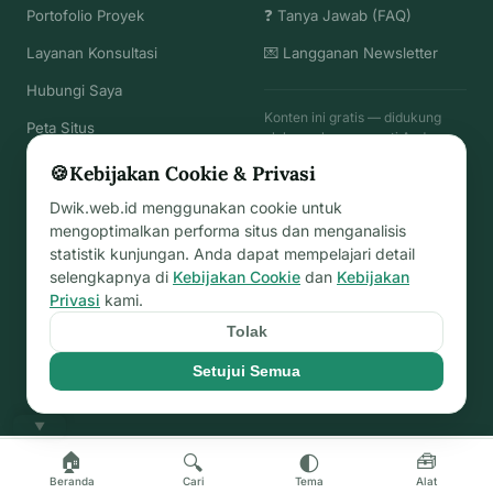
Portofolio Proyek
❓ Tanya Jawab (FAQ)
Layanan Konsultasi
💌 Langganan Newsletter
Hubungi Saya
Konten ini gratis — didukung
Peta Situs
oleh pembaca seperti Anda.
🍪
Kebijakan Cookie & Privasi
☕
Traktir Kopi Hitam
→
Dwik.web.id menggunakan cookie untuk
mengoptimalkan performa situs dan menganalisis
statistik kunjungan. Anda dapat mempelajari detail
selengkapnya di
Kebijakan Cookie
dan
Kebijakan
© 2026
Dwik.web.id
— dirawat sejak 2023
Privasi
kami.
· Terakhir diperbarui: 20 Jun 2026
Tolak
Privasi
Penafian
Ketentuan
Cookie
Hak Cipta
Komentar
FAQ
·
Peta Situs
Setujui Semua
sekarang
Dibangun dengan
♥
di Bekasi -
▼
🏠
🧰
🔍
🌓
Beranda
Cari
Tema
Alat